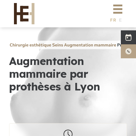
Aller au contenu principal
Dr Eburdery
Chirurgie esthétique
FR
E
E
N
N
GL
Médecine esthétique
C
IS
H
H
Simulation 3D
Chirurgie esthétique
Seins
Augmentation mammaire
Prothès
Augmentation
Actualités
mammaire par
Tarifs
prothèses à Lyon
F.A.Q
Photos