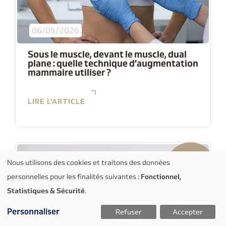
06/05/2026
Sous le muscle, devant le muscle, dual
plane : quelle technique d’augmentation
mammaire utiliser ?
LIRE L'ARTICLE
Nous utilisons des cookies et traitons des données
Utilisation
Fonctionnel,
RDV
personnelles pour les finalités suivantes :
des
Statistiques & Sécurité
.
données
Personnaliser
Refuser
Accepter