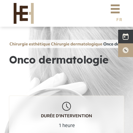
Aller au contenu principal
Dr Eburdery
Chirurgie esthétique
FR
E
N
Médecine esthétique
C
H
Simulation 3D
Chirurgie esthétique
Chirurgie dermatologique
Onco dermatol
Onco dermatologie
Actualités
Tarifs
F.A.Q
Photos
DURÉE D'INTERVENTION
1 heure