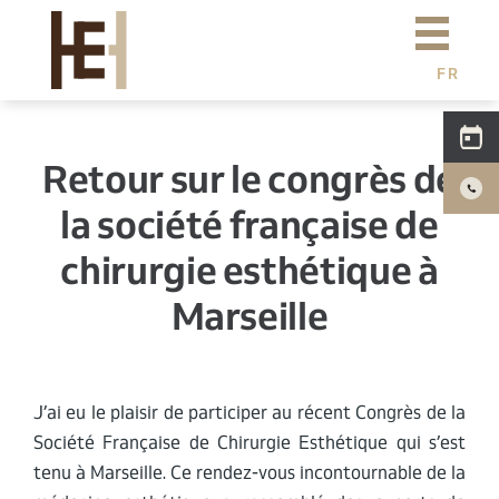
Aller au contenu principal
Dr Eburdery
Chirurgie esthétique
FR
E
N
Médecine esthétique
C
H
Simulation 3D
Retour sur le congrès de
la société française de
Actualités
chirurgie esthétique à
Tarifs
Marseille
F.A.Q
Photos
J’ai eu le plaisir de participer au récent Congrès de la
Société Française de Chirurgie Esthétique qui s’est
tenu à Marseille. Ce rendez-vous incontournable de la