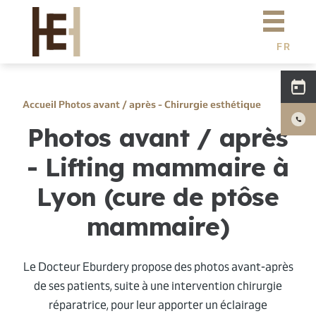
Aller au contenu principal
Dr Eburdery
Chirurgie esthétique
FR
E
N
Médecine esthétique
C
H
Simulation 3D
Accueil
Photos avant / après - Chirurgie esthétique
Photos avant / après
Actualités
- Lifting mammaire à
Tarifs
Lyon (cure de ptôse
F.A.Q
mammaire)
Photos
Le Docteur Eburdery propose des photos avant-après
de ses patients, suite à une intervention chirurgie
réparatrice, pour leur apporter un éclairage