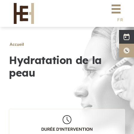
Aller au contenu principal
Dr Eburdery
Chirurgie esthétique
FR
E
N
Médecine esthétique
C
H
Simulation 3D
Accueil
Hydratation de la
Actualités
peau
Tarifs
F.A.Q
Photos
DURÉE D'INTERVENTION