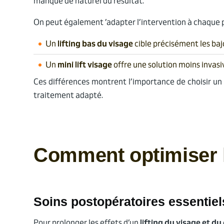
manque de naturel du résultat.
On peut également ’adapter l’intervention à chaque p
Un
lifting bas du visage
cible précisément les bajo
Un
mini lift visage
offre une solution moins invasi
Ces différences montrent l’importance de choisir un 
traitement adapté.
Comment optimiser l
Soins postopératoires essentiel
Pour prolonger les effets d’un
lifting du visage et du